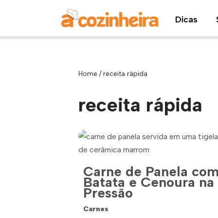
Dicas
Pular
para
o
conteúdo
Home
/
receita rápida
receita rápida
Carne de Panela co
Batata e Cenoura na
Pressão
Carnes