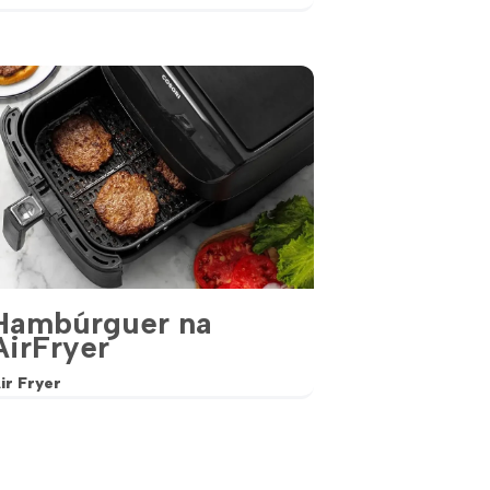
Hambúrguer na
AirFryer
ir Fryer