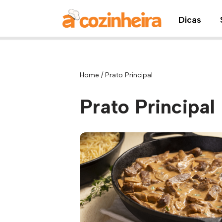
Dicas
Pular
para
o
conteúdo
Home
/
Prato Principal
Prato Principal