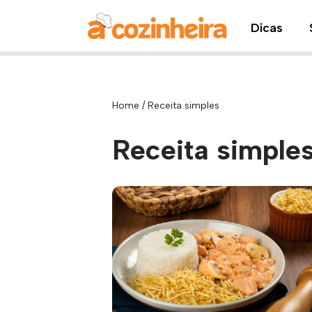
Dicas
Pular
para
o
conteúdo
Home
/
Receita simples
Receita simple