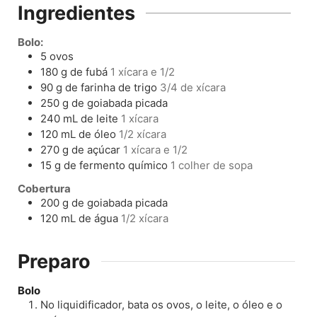
Ingredientes
Bolo:
5
ovos
180
g
de fubá
1 xícara e 1/2
90
g
de farinha de trigo
3/4 de xícara
250
g
de goiabada picada
240
mL
de leite
1 xícara
120
mL
de óleo
1/2 xícara
270
g
de açúcar
1 xícara e 1/2
15
g
de fermento químico
1 colher de sopa
Cobertura
200
g
de goiabada picada
120
mL
de água
1/2 xícara
Preparo
Bolo
No liquidificador, bata os ovos, o leite, o óleo e o