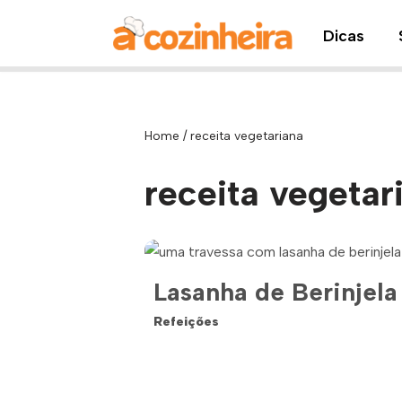
Dicas
Pular
para
o
conteúdo
Home
/
receita vegetariana
receita vegetar
Lasanha de Berinjela
Refeições