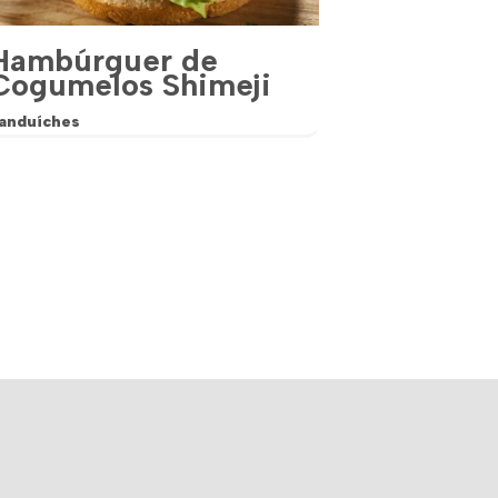
Hambúrguer de
Cogumelos Shimeji
anduíches