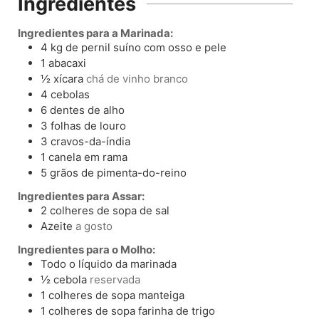
Ingredientes
Ingredientes para a Marinada:
4
kg
de pernil suíno com osso e pele
1
abacaxi
½
xícara
chá de vinho branco
4
cebolas
6
dentes de alho
3
folhas de louro
3
cravos-da-índia
1
canela em rama
5
grãos de pimenta-do-reino
Ingredientes para Assar:
2
colheres de sopa
de sal
Azeite
a gosto
Ingredientes para o Molho:
Todo o líquido da marinada
½
cebola
reservada
1
colheres de sopa
manteiga
1
colheres de sopa
farinha de trigo