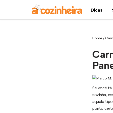
Dicas
Pular
para
o
conteúdo
Home
/
Carn
Carn
Pane
Se você tá 
sozinha, es
aquele tip
ponto cert