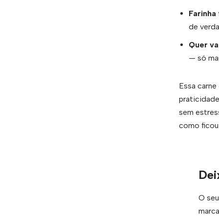
Farinha
de verda
Quer va
— só ma
Essa carne 
praticidade
sem estress
como ficou
Dei
O seu
marc