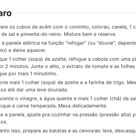
aro
ere os cubos de acém com o cominho, colorau, canela, 1 c
 de sal e pimenta-do-reino. Misture bem e reserve.
 a panela elétrica na função “refogar” (ou “dourar”, depen
o) e deixe aquecer.
ue 1 colher (sopa) de azeite, refogue a cebola com uma p
or 2 minutos. Junte o alho, o extrato de tomate e as folhas
ue por mais 1 minutinho.
one mais 1 colher (sopa) de azeite e a farinha de trigo. Me
os até dar uma leve dourada.
cente o vinagre, a água quente e mais 1 colher (chá) de sal
loque a carne temperada. Mexa delicadamente.
 a panela, ajuste pra cozinhar na pressão (pressão alta) 
os.
nto isso, prepare as batatas e as cenouras: lave, descasq