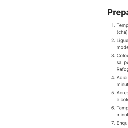
Prep
Temp
(chá)
Ligue
model
Coloq
sal p
Refog
Adici
minut
Acres
e co
Tampe
minut
Enqua