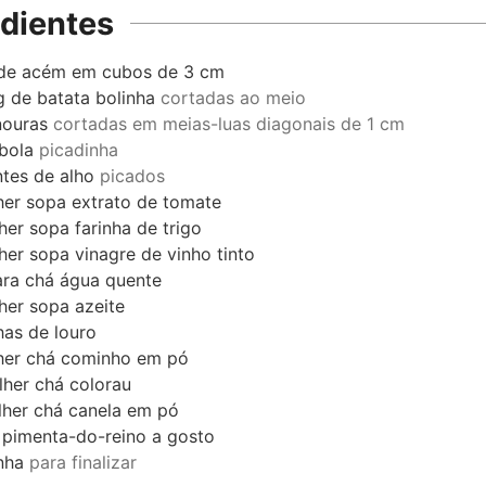
edientes
de acém em cubos de 3 cm
g
de batata bolinha
cortadas ao meio
nouras
cortadas em meias-luas diagonais de 1 cm
bola
picadinha
tes de alho
picados
her sopa
extrato de tomate
her sopa
farinha de trigo
her sopa
vinagre de vinho tinto
ara chá
água quente
her sopa
azeite
has de louro
her chá
cominho em pó
lher chá
colorau
lher chá
canela em pó
 pimenta-do-reino a gosto
nha
para finalizar