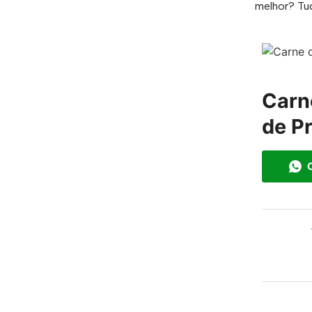
melhor? Tud
Carn
de Pr
C