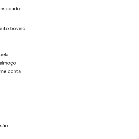
 ensopado
eito bovino
pela
 almoço
e me conta
 são