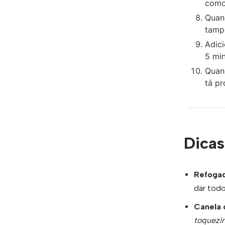
como
Quand
tamp
Adic
5 min
Quand
tá pr
Dicas
Refogad
dar todo
Canela
toquezi