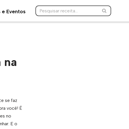
s e Eventos
 na
te se faz
pra você! É
mes no
har. E o