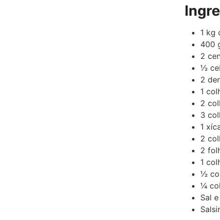
Ingr
1
kg
400
2
ce
½
ce
2
den
1
col
2
col
3
col
1
xíc
2
col
2
fol
1
col
½
co
¼
co
Sal e
Salsi