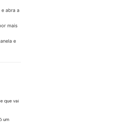
 e abra a
por mais
panela e
e que vai
só um