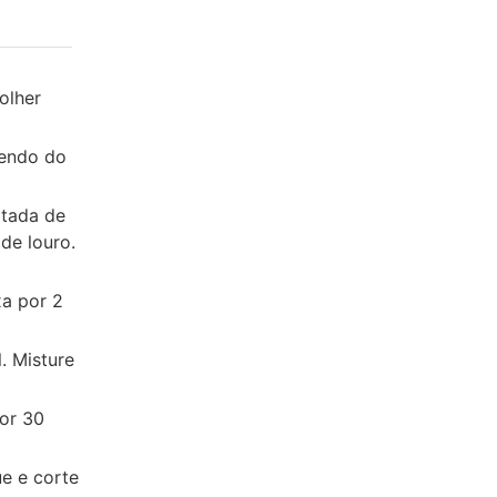
olher
dendo do
itada de
 de louro.
xa por 2
. Misture
por 30
ue e corte