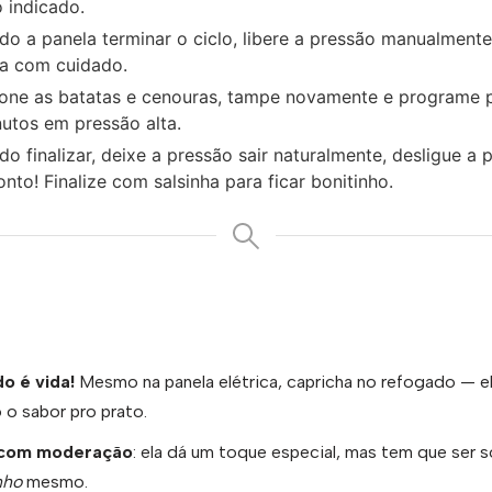
 indicado.
o a panela terminar o ciclo, libere a pressão manualmente
a com cuidado.
ione as batatas e cenouras, tampe novamente e programe 
utos em pressão alta.
o finalizar, deixe a pressão sair naturalmente, desligue a 
onto! Finalize com salsinha para ficar bonitinho.
o é vida!
Mesmo na panela elétrica, capricha no refogado — el
 o sabor pro prato.
 com moderação
: ela dá um toque especial, mas tem que ser 
nho
mesmo.