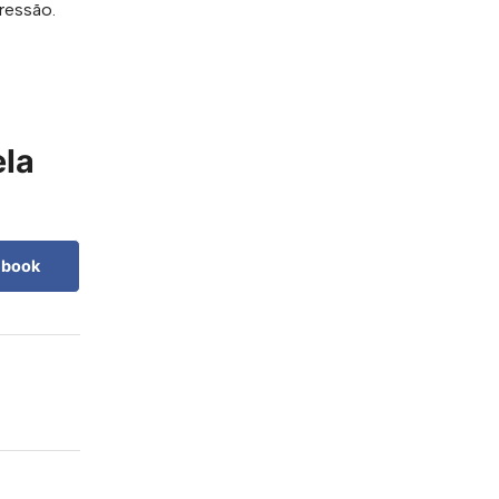
ressão.
ela
ebook