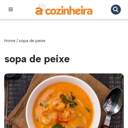
Pular
para
o
conteúdo
Home
/
sopa de peixe
sopa de peixe