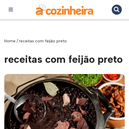
Pular
para
o
conteúdo
Home
/
receitas com feijão preto
receitas com feijão preto