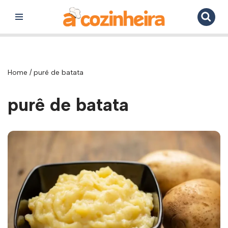
Pular
para
o
conteúdo
Home
/
purê de batata
purê de batata