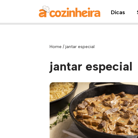
Dicas
Pular
para
o
conteúdo
Home
/
jantar especial
jantar especial