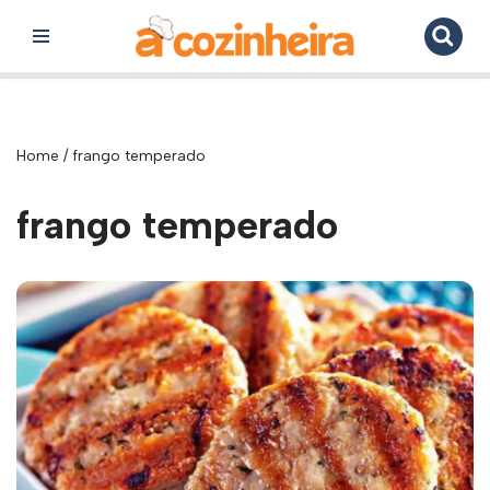
Pular
para
o
conteúdo
Home
/
frango temperado
frango temperado