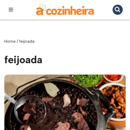
Pular
para
o
conteúdo
Home
/
feijoada
feijoada