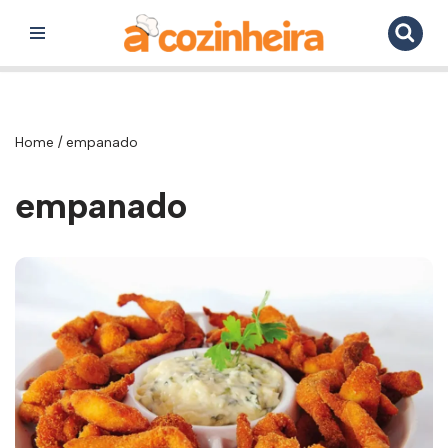
Pular
para
o
conteúdo
Home
/
empanado
empanado