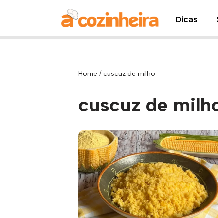
Dicas
Pular
para
o
conteúdo
Home
/
cuscuz de milho
cuscuz de milh