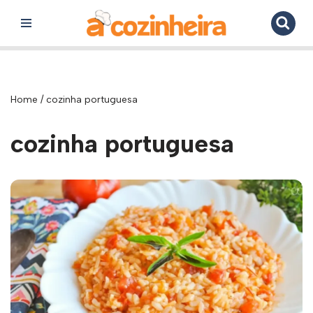
Pular
para
o
conteúdo
Home
/
cozinha portuguesa
cozinha portuguesa