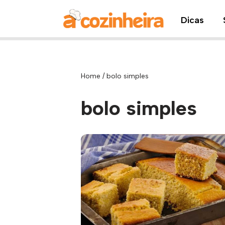
Dicas
Pular
para
o
conteúdo
Home
/
bolo simples
bolo simples