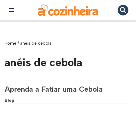
Pular
para
o
conteúdo
Home
/
anéis de cebola
anéis de cebola
Aprenda a Fatiar uma Cebola
Blog