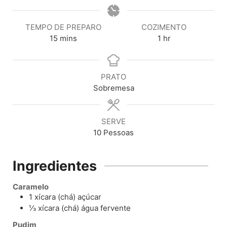
TEMPO DE PREPARO
COZIMENTO
15
mins
1
hr
PRATO
Sobremesa
SERVE
10
Pessoas
Ingredientes
Caramelo
1
xícara (chá)
açúcar
⅓
xícara (chá)
água fervente
Pudim