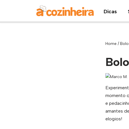
Dicas
Pular
para
o
conteúdo
Home
/
Bolo
Bolo
Experimente
momento qu
e pedacinh
amantes de 
elogios!