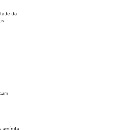
etade da
as.
icam
 perfeita