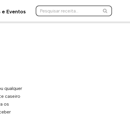
s e Eventos
ou qualquer
e caseiro
ra os
eceber