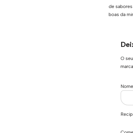
de sabores
boas da min
Dei
O seu
marc
Nom
Recip
Come