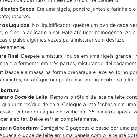
edientes Secos
: Em uma tigela, peneire juntos a farinha e o
nto; reserve.
 os Líquidos
: No liquidificador, quebre um ovo de cada vez
te, o óleo, o açúcar e o sal. Bata até ficar homogêneo. Adic
cas e pulse algumas vezes para misturar sem desfazer
letamente.
ra Final
: Despeje a mistura líquida em uma tigela grande. 
inha e o fermento em três partes, misturando delicadament
r
: Despeje a massa na forma preparada e leve ao forno po
 minutos, ou até que um palito inserido no centro saia lim
obertura
arar o Doce de Leite
: Remova o rótulo da lata de leite co
 qualquer resíduo de cola. Coloque a lata fechada em uma
essão, cubra com água e cozinhe por 35 minutos após a v
ar a apitar. Deixe esfriar completamente.
izar a Cobertura
: Esmigalhe 3 paçocas e passe por uma pe
 Aqueça o doce de leite em uma panela com o leite até obt