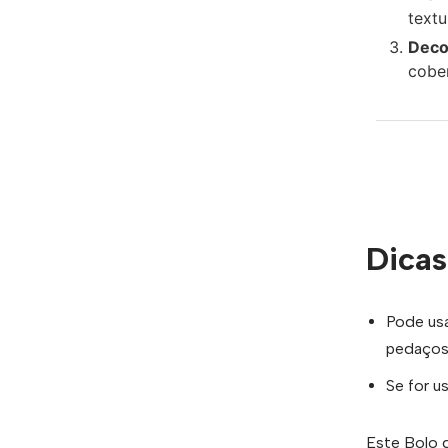
textu
Deco
cobe
Dicas
Pode usa
pedaços
Se for u
Este Bolo 