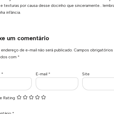
 e texturas por causa desse docinho que sinceramente… lembra
ha infância.
xe um comentário
 endereço de e-mail não será publicado.
Campos obrigatórios
ados com
*
e
*
E-mail
*
Site
e Rating
ntário
*