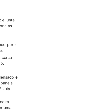
 e junte
ione as
Incorpore
e.
r cerca
po.
ndensado e
 panela
álvula
neira
er uma