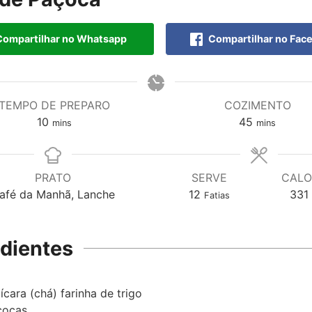
ompartilhar no Whatsapp
Compartilhar no Fac
TEMPO DE PREPARO
COZIMENTO
10
45
mins
mins
PRATO
SERVE
CALO
afé da Manhã, Lanche
12
331
Fatias
edientes
ícara (chá)
farinha de trigo
çocas