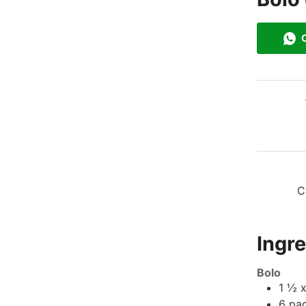
C
C
Ingr
Bolo
1 ½
x
6
pa