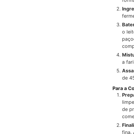
Ingr
ferme
Bater
o lei
paço
comp
Mistu
a far
Assa
de 45
Para a C
Prep
limpe
de pr
começ
Final
fina.