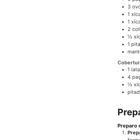
3
ov
1
xíc
1
xíc
2
col
½
xí
1
pit
mante
Cobertur
1
lata
4
pa
½
xí
pitad
Prep
Preparo 
Prepa
form