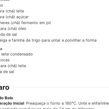
os
ara (chá)
leite
ara (chá)
açúcar
heres (chá)
fermento em pó
cara (chá)
óleo
ada de sal
iga e farinha de trigo para untar e polvilhar a forma
a
leite condensado
çocas
cara (chá)
leite
a de sal
aro
do Bolo
ração Inicial
: Preaqueça o forno a 180°C. Unte e enfarinh
a redonda com furo no meio de 24 cm de diâmetro.