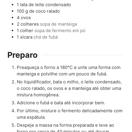
1
lata de leite condensado
100
g
de coco ralado
4
ovos
2
colheres
sopa de manteiga
1
colher
sopa de fermento em pó
1
xícara
chá de fubá
Preparo
Preaqueça o forno a 180°C e unte uma forma com
manteiga e polvilhe com um pouco de fubá.
No liquidificador, bata o milho, o leite condensado,
o coco ralado, os ovos e a manteiga até obter uma
mistura homogênea.
Adicione o fubá e bata até incorporar bem.
Por último, misture o fermento delicadamente com
uma espátula.
Despeje a massa na forma preparada e leve ao
forno por cerca de 40 minutos ou até dourar.