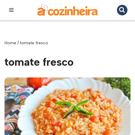
Pular
para
o
conteúdo
Home
/
tomate fresco
tomate fresco