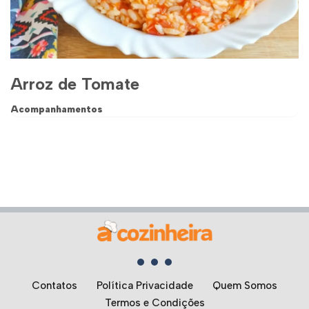
Arroz de Tomate
Acompanhamentos
Contatos
Política Privacidade
Quem Somos
Termos e Condições