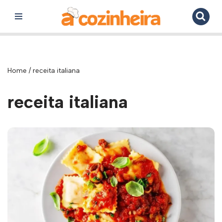
Pular
para
o
conteúdo
Home
/
receita italiana
receita italiana