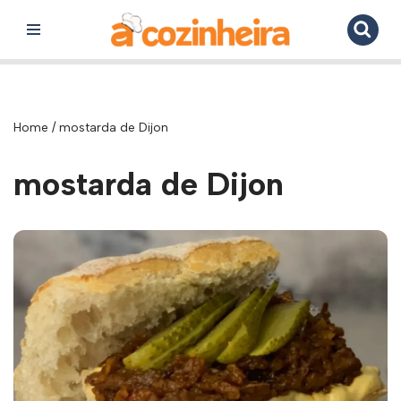
Pular
para
o
conteúdo
Home
/
mostarda de Dijon
mostarda de Dijon