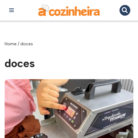
Pular
para
o
conteúdo
Home
/
doces
doces