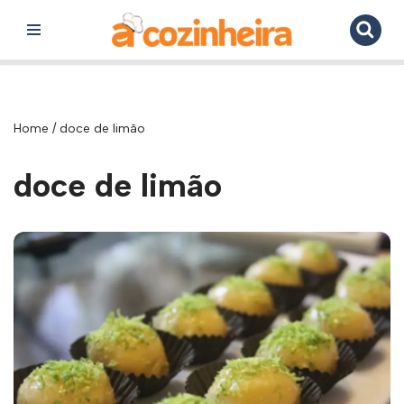
Pular
para
o
conteúdo
Home
/
doce de limão
doce de limão