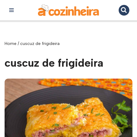
Pular
para
o
conteúdo
Home
/
cuscuz de frigideira
cuscuz de frigideira