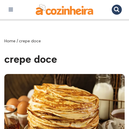
Pular
para
o
conteúdo
Home
/
crepe doce
crepe doce