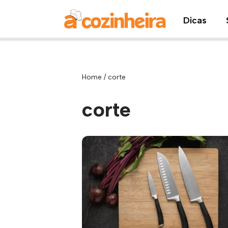
Dicas
Pular
para
o
conteúdo
Home
/
corte
corte