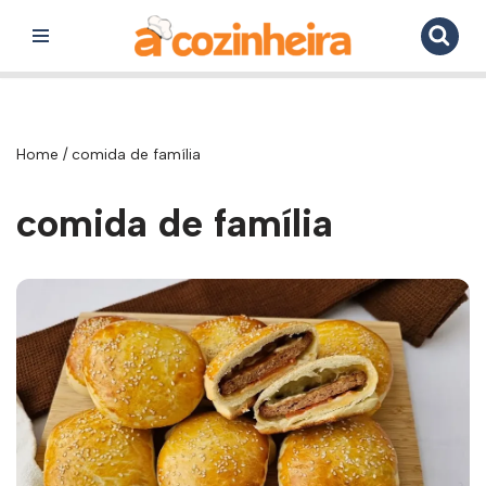
Pular
para
o
conteúdo
Home
/
comida de família
comida de família