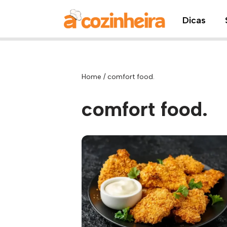
Dicas
Pular
para
o
conteúdo
Home
/
comfort food.
comfort food.