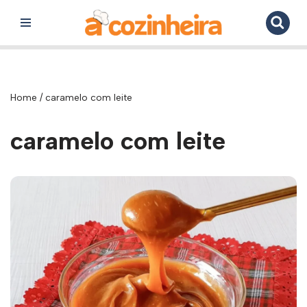
Pular
para
o
conteúdo
Home
/
caramelo com leite
caramelo com leite