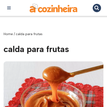
Pular
para
o
conteúdo
Home
/
calda para frutas
calda para frutas