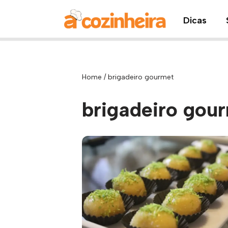
Dicas
Pular
para
o
conteúdo
Home
/
brigadeiro gourmet
brigadeiro gou