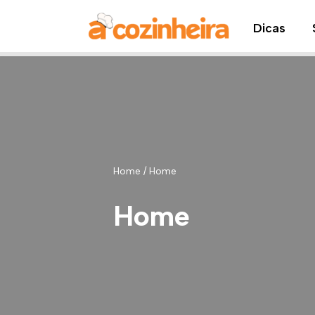
Dicas
Pular
para
o
conteúdo
Home
/
Home
Home